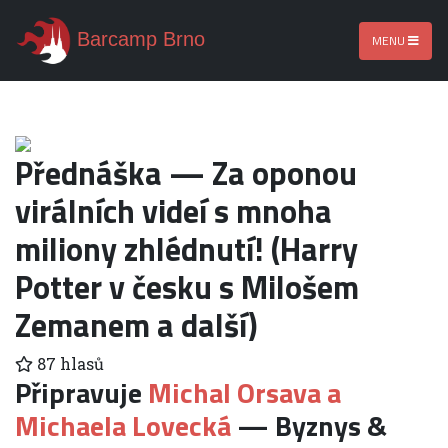
Barcamp Brno
MENU
Přednáška — Za oponou
virálních videí s mnoha
miliony zhlédnutí! (Harry
Potter v česku s Milošem
Zemanem a další)
87 hlasů
Připravuje
Michal Orsava a
Michaela Lovecká
— Byznys &