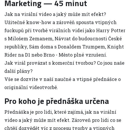
Marketing — 45 minut
Jak na virální video a jaký může mít efekt?
Užitečné know-how a zárověň spousta vtipných
fuckupů při tvorbě virálních videí jako Harry Potter
s Milošem Zemanem, Návrat do budoucnosti České
republiky, Sám doma s Donaldem Trumpem, Knight
Rider na D1 nebo Brno - Město plné vzrušení.
Jak virál provázat s komerční tvorbou? Co jsou naše
další plány?
Vše se dozvíte v naší naučné a vtipné přednášce o
originální videotvorbě.
Pro koho je přednáška určena
Přednáška je pro lidi, které zajímá, jak na virální
video a jaký může mít efekt. Zároveň pro lidi co se
chtějí dozvědět víc z procesu tvorby a vtipných