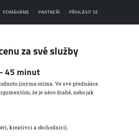
POMÁHÁME
PARTNEŘI
PŘIHLÁSIT SE
cenu za své služby
 45 minut
hodnotu jinýma očima. Ve své přednášce
argumentům, že je něco drahé, nebo jak
éři, kreativci a obchodníci).