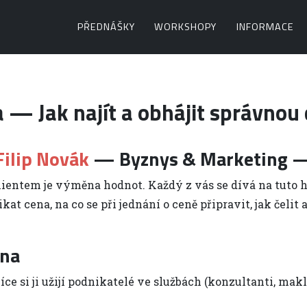
PŘEDNÁŠKY
WORKSHOPY
INFORMACE
 — Jak najít a obhájit správnou 
Filip Novák
— Byznys & Marketing —
ientem je výměna hodnot. Každý z vás se dívá na tuto 
cena, na co se při jednání o ceně připravit, jak čelit 
ena
ce si ji užijí podnikatelé ve službách (konzultanti, makl