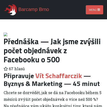
Barcamp Brno
MENU
Přednáška — Jak jsme zvýšili
počet objednávek z
Facebooku o 500
67 hlasů
Připravuje
Vít Schaffarczik
—
Byznys & Marketing — 45 minut
Chcete se dozvědět, jak se dá na Facebooku během 5
měsíců zvýšit počet objednávek o více než 500 %?
Na přednášce vám ukážu konkrétní tipy, které nám