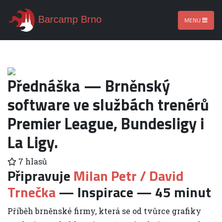
Barcamp Brno
MENU
Přednáška — Brněnský
software ve službách trenérů
Premier League, Bundesligy i
La Ligy.
7 hlasů
Připravuje
Milan Petr / David
Trnečka
— Inspirace — 45 minut
Příběh brněnské firmy, která se od tvůrce grafiky