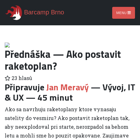
Barcamp Brno
MENU
Přednáška — Ako postavit
raketoplan?
23 hlasů
Připravuje
Jan Meravý
— Vývoj, IT
& UX — 45 minut
Ako sa navrhuju raketoplany ktore vynasaju
satelity do vesmiru? Ako postavit raketoplan tak,
aby neexplodoval pri starte, nerozpadol sa behom
letu a mohli sme ho pouzit opakovane. Zaujimave