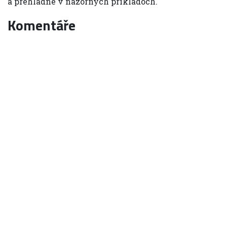
a prehladne v nazornych prikladoch.
Komentáře